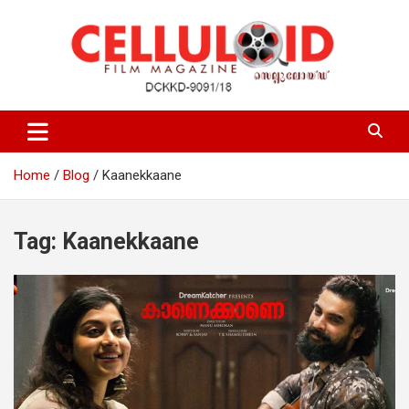
Skip
to
content
Film Magazine
celluloid
Home
Blog
Kaanekkaane
Tag:
Kaanekkaane