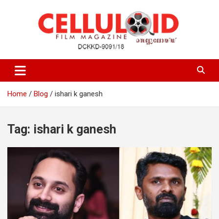
Skip
to
content
Film Magazine
celluloid
Home
Blog
ishari k ganesh
Tag:
ishari k ganesh