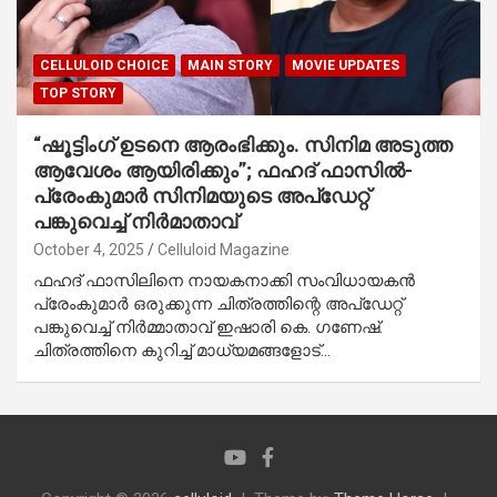
CELLULOID CHOICE
MAIN STORY
MOVIE UPDATES
TOP STORY
“ഷൂട്ടിംഗ് ഉടനെ ആരംഭിക്കും. സിനിമ അടുത്ത
ആവേശം ആയിരിക്കും”; ഫഹദ് ഫാസിൽ-
പ്രേംകുമാർ സിനിമയുടെ അപ്ഡേറ്റ്
പങ്കുവെച്ച് നിർമാതാവ്
October 4, 2025
Celluloid Magazine
ഫഹദ് ഫാസിലിനെ നായകനാക്കി സംവിധായകൻ
പ്രേംകുമാർ ഒരുക്കുന്ന ചിത്രത്തിന്റെ അപ്ഡേറ്റ്
പങ്കുവെച്ച് നിർമ്മാതാവ് ഇഷാരി കെ. ഗണേഷ്.
ചിത്രത്തിനെ കുറിച്ച് മാധ്യമങ്ങളോട്…