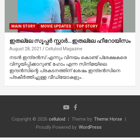
MAIN STORY
MOVIE UPDATES
TOP STORY
ഇതല്ലേ സൂപ്പര്‍ സ്റ്റാര്‍…ഇതല്ലേ ഹീറോയിസം
August 28, 2021
Celluloid Magazine
നടന്‍ ഇന്ദ്രന്‍സ് എന്നും വിനയം കൊണ്ട് പ്രേക്ഷകരെ
വിസ്മയിപ്പിക്കാറുണ്ട്. ഹോം എന്ന സിനിമയിലെ
ഇന്ദന്‍സിന്റെ പ്രകടനത്തിന് ശേഷം ഇന്ദ്രന്‍സിനെ
പ്രകീര്‍ത്തിച്ചുള്ള വീഡിയോകളും…
Copyright © 2026
celluloid
Theme by:
Theme Horse
Proudly Powered by:
WordPress