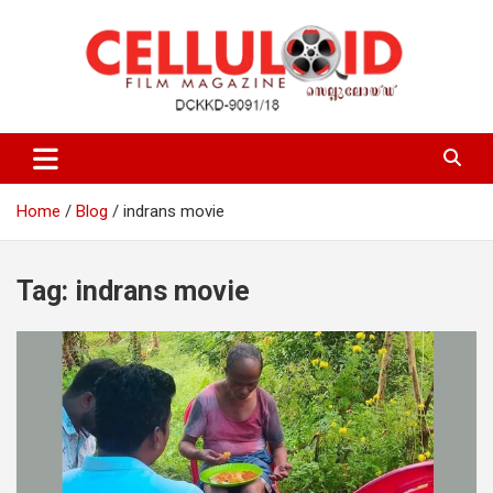
Skip
to
content
Film Magazine
celluloid
Home
Blog
indrans movie
Tag:
indrans movie