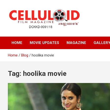
Skip
to
content
Film Magazine
celluloid
HOME
MOVIE UPDATES
MAGAZINE
GALLER
Home
Blog
hoolika movie
Tag:
hoolika movie