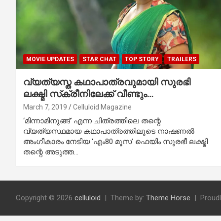
MOVIE UPDATES
STAR CHAT
TOP STORY
TRAILERS
വ്യത്യസ്ത കഥാപാത്രവുമായി സുരഭി
ലക്ഷ്മി സ്‌ക്രീനിലേക്ക് വീണ്ടും…
March 7, 2019
Celluloid Magazine
‘മിന്നാമിനുങ്ങ്’ എന്ന ചിത്രത്തിലെ തന്റെ
വ്യത്യസ്ഥമായ കഥാപാത്രത്തിലൂടെ നാഷണല്‍
അംഗീകാരം നേടിയ ‘എം80 മൂസ’ ഫെയിം സുരഭീ ലക്ഷ്മി
തന്റെ അടുത്ത…
Copyright © 2026
celluloid
Theme by:
Theme Horse
Proud