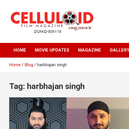
Skip
to
content
Film Magazine
celluloid
HOME
MOVIE UPDATES
MAGAZINE
GALLER
Home
Blog
harbhajan singh
Tag:
harbhajan singh