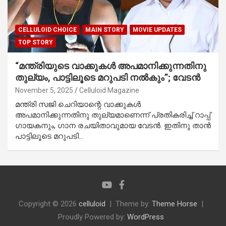
CELLULOID CHOICE
MAIN STORY
MOVIE UPDATES
TOP STORY
“മന്ത്രിയുടെ വാക്കുകൾ അപമാനിക്കുന്നതിനു
തുല്യം, പാട്ടിലൂടെ മറുപടി നൽകും”; വേടൻ
November 5, 2025
Celluloid Magazine
മന്ത്രി സജി ചെറിയാന്റെ വാക്കുകൾ
അപമാനിക്കുന്നതിനു തുല്യമാണെന്ന് പ്രതികരിച്ച് റാപ്പ്
ഗായകനും, ഗാന രചയിതാവുമായ വേടൻ. ഇതിനു താൻ
പാട്ടിലൂടെ മറുപടി…
Copyright © 2026
celluloid
Theme by:
Theme Horse
Proudly Powered by:
WordPress