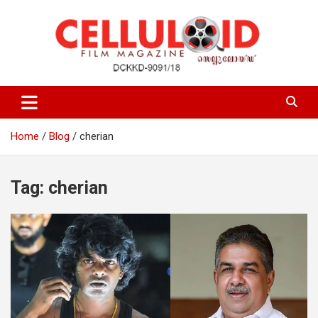
Skip
to
content
Film Magazine
celluloid
Home
Blog
cherian
Tag:
cherian