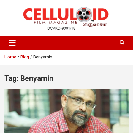
Skip
to
content
Film Magazine
celluloid
Home
Blog
Benyamin
Tag:
Benyamin