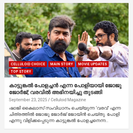
CELLULOID CHOICE
MAIN STORY
MOVIE UPDATES
TOP STORY
കാട്ടുങ്കൽ പോളച്ചൻ എന്ന പോളിയായി ജോജു
ജോർജ്; വരവിൽ അഭിനയിച്ചു തുടങ്ങി
September 23, 2025
Celluloid Magazine
ഷാജി കൈലാസ് സംവിധാനം ചെയ്യുന്ന ‘വരവ്’ എന്ന
ചിത്രത്തിൽ ജോജു ജോർജ് ജോയിൻ ചെയ്തു. പോളി
എന്നു വിളിക്കപ്പെടുന്ന കാട്ടുങ്കൽ പോളച്ചനെന്ന…