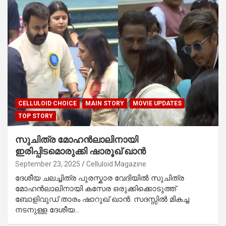
CELLULOID CHOICE
MAIN STORY
MOVIE UPDATES
TOP STORY
സുചിത്ര മോഹൻലാലിനായി
ഇരിപ്പിടമൊരുക്കി ഷാരൂഖ് ഖാൻ
September 23, 2025
Celluloid Magazine
ദേശീയ ചലച്ചിത്ര പുരസ്കാര വേദിയിൽ സുചിത്ര
മോഹൻലാലിനായി കസേര ഒരുക്കിക്കൊടുത്ത്
ബോളിവുഡ് താരം ഷാറുഖ് ഖാൻ. സദസ്സിൽ മികച്ച
നടനുള്ള ദേശീയ…