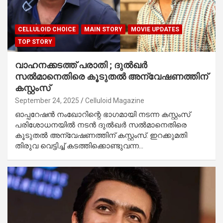
CELLULOID CHOICE
MAIN STORY
MOVIE UPDATES
TOP STORY
വാഹനക്കടത്ത് പരാതി ; ദുൽഖർ
സൽമാനെതിരെ കൂടുതൽ അന്വേഷണത്തിന്
കസ്റ്റംസ്
September 24, 2025
Celluloid Magazine
ഓപ്പറേഷൻ നംഖോറിന്റെ ഭാഗമായി നടന്ന കസ്റ്റംസ്
പരിശോധനയിൽ നടൻ ദുൽഖർ സൽമാനെതിരെ
കൂടുതൽ അന്വേഷണത്തിന് കസ്റ്റംസ്. ഇറക്കുമതി
തിരുവ വെട്ടിച്ച് കടത്തിക്കൊണ്ടുവന്ന…