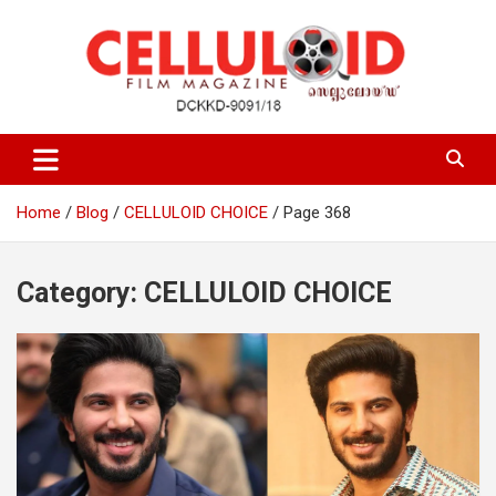
Skip
to
content
Film Magazine
celluloid
Home
Blog
CELLULOID CHOICE
Page 368
Category:
CELLULOID CHOICE