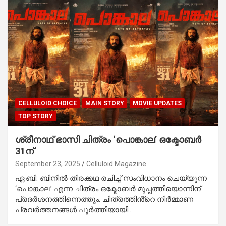
CELLULOID CHOICE
MAIN STORY
MOVIE UPDATES
TOP STORY
ശ്രീനാഥ് ഭാസി ചിത്രം ‘പൊങ്കാല’ ഒക്ടോബർ
31ന്
September 23, 2025
Celluloid Magazine
ഏ.ബി. ബിനിൽ തിരക്കഥ രചിച്ച് സംവിധാനം ചെയ്യുന്ന
‘പൊങ്കാല’ എന്ന ചിത്രം ഒക്ടോബർ മുപ്പത്തിയൊന്നിന്
പ്രദർശനത്തിന്നെത്തും. ചിത്രത്തിൻ്റെ നിർമ്മാണ
പ്രവർത്തനങ്ങൾ പൂർത്തിയായി…