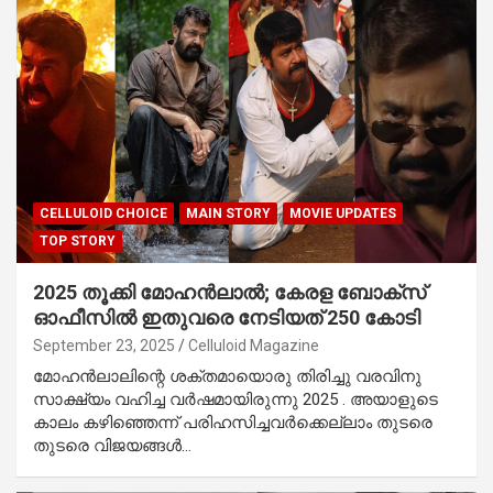
CELLULOID CHOICE
MAIN STORY
MOVIE UPDATES
TOP STORY
2025 തൂക്കി മോഹൻലാൽ; കേരള ബോക്സ്
ഓഫീസിൽ ഇതുവരെ നേടിയത് 250 കോടി
September 23, 2025
Celluloid Magazine
മോഹൻലാലിന്റെ ശക്തമായൊരു തിരിച്ചു വരവിനു
സാക്ഷ്യം വഹിച്ച വർഷമായിരുന്നു 2025 . അയാളുടെ
കാലം കഴിഞ്ഞെന്ന് പരിഹസിച്ചവർക്കെല്ലാം തുടരെ
തുടരെ വിജയങ്ങൾ…