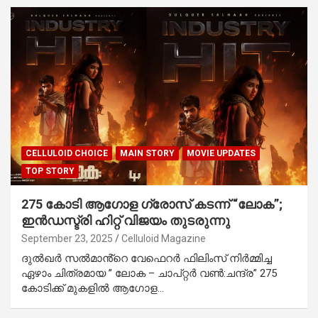
CELLULOID CHOICE
MAIN STORY
MOVIE UPDATES
TOP STORY
275 കോടി ആഗോള ഗ്രോസ് കടന്ന് “ലോക”;
ഇൻഡസ്ട്രി ഹിറ്റ് വിജയം തുടരുന്നു
September 23, 2025
Celluloid Magazine
ദുൽഖർ സൽമാൻ്റെ വേഫെറർ ഫിലിംസ് നിർമ്മിച്ച
ഏഴാം ചിത്രമായ ” ലോക – ചാപ്റ്റർ വൺ:ചന്ദ്ര” 275
കോടിക്ക് മുകളിൽ ആഗോള…