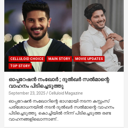
CELLULOID CHOICE
MAIN STORY
MOVIE UPDATES
TOP STORY
ഓപ്പറേഷൻ നംഖോർ ; ദുൽഖർ സൽമാന്റെ
വാഹനം പിടിച്ചെടുത്തു
September 23, 2025
Celluloid Magazine
ഓപ്പറേഷൻ നംഖോറിന്റെ ഭാഗമായി നടന്ന കസ്റ്റംസ്
പരിശോധനയിൽ നടൻ ദുൽഖർ സൽമാന്റെ വാഹനം
പിടിച്ചെടുത്തു. കൊച്ചിയിൽ നിന്ന് പിടിച്ചെടുത്ത രണ്ട
വാഹനങ്ങളിലൊന്നാണ്…