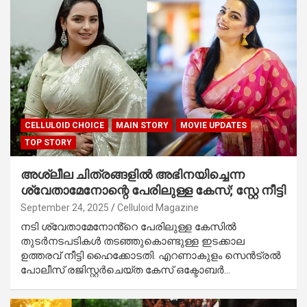
CELLULOID CHOICE
MAIN STORY
MOVIE UPDATES
TOP STORY
അശ്ലീല ചിത്രങ്ങളിൽ അഭിനയിച്ചെന്ന
ശ്വേതാമേനോന്റെ പേരിലുള്ള കേസ്; സ്റ്റേ നീട്ടി
September 24, 2025
Celluloid Magazine
നടി ശ്വേതാമേനോൻ്റെ പേരിലുള്ള കേസിൽ
തുടർനടപടികൾ തടഞ്ഞുകൊണ്ടുള്ള ഇടക്കാല
ഉത്തരവ് നീട്ടി ഹൈക്കോടതി. എറണാകുളം സെൻട്രൽ
പോലീസ് രജിസ്റ്റർചെയ്ത കേസ് ഒക്ടോബർ…