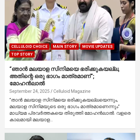
CELLULOID CHOICE
MAIN STORY
MOVIE UPDATES
TOP STORY
“ഞാൻ മലയാള സിനിമയെ ഭരിക്കുകയല്ല,
അതിന്റെ ഒരു ഭാഗം മാത്രമാണ്”;
മോഹൻലാൽ
September 24, 2025
Celluloid Magazine
“താൻ മലയാള സിനിമയെ ഭരിക്കുകയല്ലയെന്നും,
മലയാള സിനിമയുടെ ഒരു ഭാഗം മാത്രമാണെന്നും”
മാധ്യമ പ്രവർത്തകയെ തിരുത്തി മോഹൻലാൽ. വളരെ
കാലമായി മലയാള…