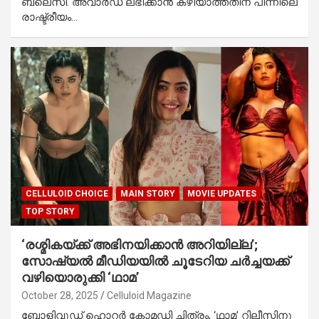
ബ്ലെസി. അവാർഡ് ലഭിക്കാൻ കഴിയാത്തതിന് പിന്നിലെ
രാഷ്ട്രീയം…
CELLULOID CHOICE
MAIN STORY
MOVIE UPDATES
TOP STORY
‘രശ്മികയ്ക്ക് അഭിനയിക്കാന്‍ അറിയില്ല’;
സോഷ്യല്‍ മീഡിയയില്‍ ചൂടേറിയ ചർച്ചയക്ക്
വഴിയൊരുക്കി ‘ഥാമ’
October 28, 2025
Celluloid Magazine
ബോളിവുഡ് ഹൊറർ കോമഡി ചിത്രം, ‘ഥാമ’ റിലീസിനു