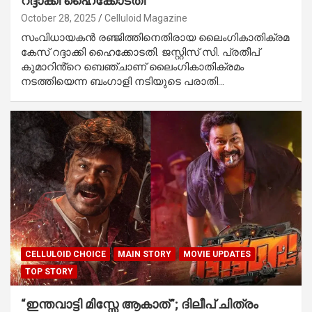
റദ്ദാക്കി ഹൈക്കോടതി
October 28, 2025
Celluloid Magazine
സംവിധായകൻ രഞ്ജിത്തിനെതിരായ ലൈംഗികാതിക്രമ
കേസ് റദ്ദാക്കി ഹൈക്കോടതി. ജസ്റ്റിസ് സി. പ്രതീപ്
കുമാറിൻ്റെ ബെഞ്ചാണ് ലൈംഗികാതിക്രമം
നടത്തിയെന്ന ബംഗാളി നടിയുടെ പരാതി…
CELLULOID CHOICE
MAIN STORY
MOVIE UPDATES
TOP STORY
“ഇന്തവാട്ടി മിസ്സേ ആകാത്”; ദിലീപ് ചിത്രം