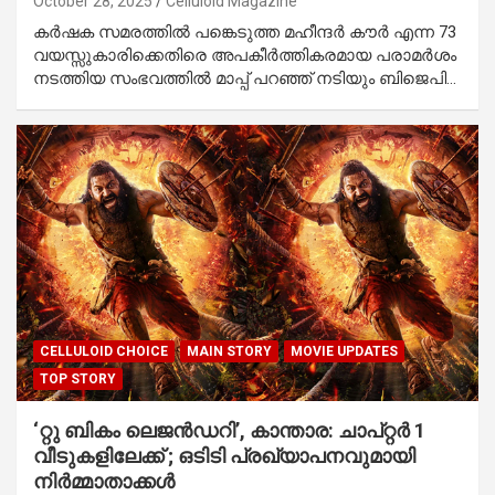
October 28, 2025
Celluloid Magazine
കർഷക സമരത്തിൽ പങ്കെടുത്ത മഹീന്ദർ കൗർ എന്ന 73
വയസ്സുകാരിക്കെതിരെ അപകീർത്തികരമായ പരാമർശം
നടത്തിയ സംഭവത്തിൽ മാപ്പ് പറഞ്ഞ് നടിയും ബിജെപി…
CELLULOID CHOICE
MAIN STORY
MOVIE UPDATES
TOP STORY
‘റ്റു ബികം ലെജൻഡറി’, കാന്താര: ചാപ്റ്റര്‍ 1
വീടുകളിലേക്ക് ; ഒടിടി പ്രഖ്യാപനവുമായി
നിർമ്മാതാക്കൾ