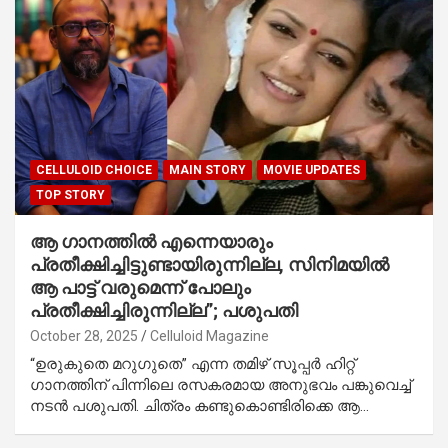
CELLULOID CHOICE
MAIN STORY
MOVIE UPDATES
TOP STORY
ആ ഗാനത്തിൽ എന്നെയാരും
പ്രതീക്ഷിച്ചിട്ടുണ്ടായിരുന്നില്ല, സിനിമയിൽ
ആ പാട്ട് വരുമെന്ന് പോലും
പ്രതീക്ഷിച്ചിരുന്നില്ല”; പശുപതി
October 28, 2025
Celluloid Magazine
“ഉരുകുതെ മറുഗുതെ” എന്ന തമിഴ് സൂപ്പർ ഹിറ്റ്
ഗാനത്തിന് പിന്നിലെ രസകരമായ അനുഭവം പങ്കുവെച്ച്
നടൻ പശുപതി. ചിത്രം കണ്ടുകൊണ്ടിരിക്കെ ആ…