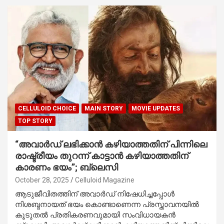
CELLULOID CHOICE
MAIN STORY
MOVIE UPDATES
TOP STORY
“അവാർഡ് ലഭിക്കാൻ കഴിയാത്തതിന് പിന്നിലെ
രാഷ്ട്രീയം തുറന്ന് കാട്ടാൻ കഴിയാത്തതിന്
കാരണം ഭയം”; ബ്ലെസി
October 28, 2025
Celluloid Magazine
ആടുജീവിതത്തിന് അവാർഡ് നിഷേധിച്ചപ്പോൾ
നിശബ്ദനായത് ഭയം കൊണ്ടാണെന്ന പ്രസ്താവനയിൽ
കൂടുതൽ പ്രതികരണവുമായി സംവിധായകൻ