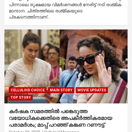
പിന്നാലെ രൂക്ഷമായ വിമർശനങ്ങൾ നേരിട്ട് നടി രശ്‌മിക
മാന്ദാന. ചിത്രത്തിലെ രശ്‌മികയുടെ
പ്രകടനത്തിനാണ്…
CELLULOID CHOICE
MAIN STORY
MOVIE UPDATES
TOP STORY
കർഷക സമരത്തിൽ പങ്കെടുത്ത
വയോധികക്കെതിരെ അപകീർത്തികരമായ
പരാമർശം; മാപ്പ് പറഞ്ഞ് കങ്കണ റണൗട്ട്