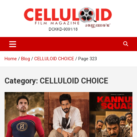
Skip
to
content
Film Magazine
celluloid
Home
Blog
CELLULOID CHOICE
Page 323
Category:
CELLULOID CHOICE