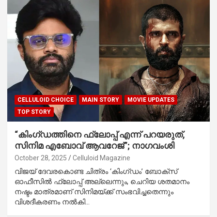
CELLULOID CHOICE
MAIN STORY
MOVIE UPDATES
TOP STORY
“കിംഗ്ഡത്തിനെ ഫ്ലോപ്പ് എന്ന് പറയരുത്,
സിനിമ എബോവ് ആവറേജ്”; നാഗവംശി
October 28, 2025
Celluloid Magazine
വിജയ് ദേവരകൊണ്ട ചിത്രം ‘കിംഗ്ഡം’ ബോക്സ്
ഓഫീസിൽ ഫ്ലോപ്പ് അല്ലെന്നും, ചെറിയ ശതമാനം
നഷ്ടം മാത്രമാണ് സിനിമയ്ക്ക് സംഭവിച്ചതെന്നും
വിശദീകരണം നൽകി…