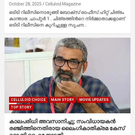
October 28, 2025
Celluloid Magazine
ഒടിടി റിലീസിനൊരുങ്ങി ബോക്സ് ഓഫീസ് ഹിറ്റ് ചിത്രം
കാന്താര: ചാപ്റ്റര്‍ 1 . ചിത്രത്തിൻറെ നിർമ്മാതാക്കളാണ്
ഒടിടി റിലീസിനെ കുറിച്ചുള്ള സൂചന…
CELLULOID CHOICE
MAIN STORY
MOVIE UPDATES
TOP STORY
കാലപരിധി അവസാനിച്ചു; സംവിധായകൻ
രഞ്ജിത്തിനെതിരായ ലൈംഗികാതിക്രമ കേസ്